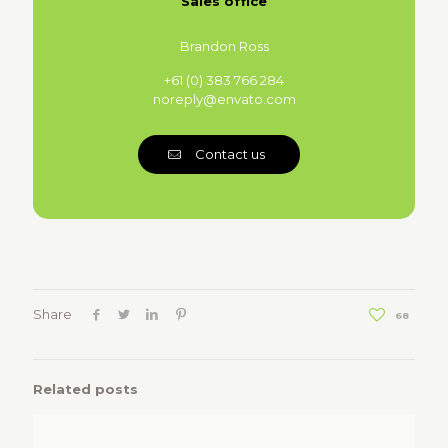
Sales office
Brandon Ross
+61 (0) 383 766 284
noreply@envato.com
Contact us
Share
68
Related posts