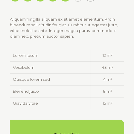
Aliquam fringilla aliquam ex sit amet elementum. Proin
bibendum sollicitudin feugiat. Curabitur ut egestas justo,
vitae molestie ante. Integer magna purus, commodo in
diam nec, pretium auctor sapien.
Lorem ipsum
12 m²
Vestibulum
43 m²
Quisque lorem sed
4 m²
Eleifend justo
8 m²
Gravida vitae
15 m²