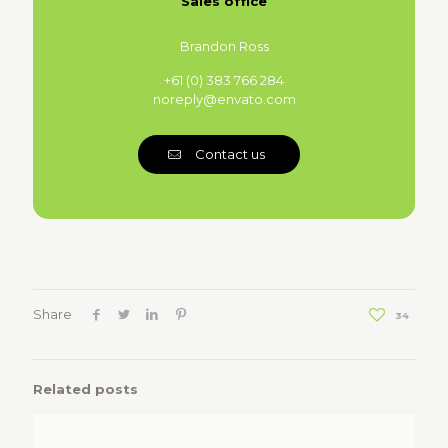
Sales office
Brandon Ross
+61 (0) 383 766 284
noreply@envato.com
Contact us
Share
34
Related posts