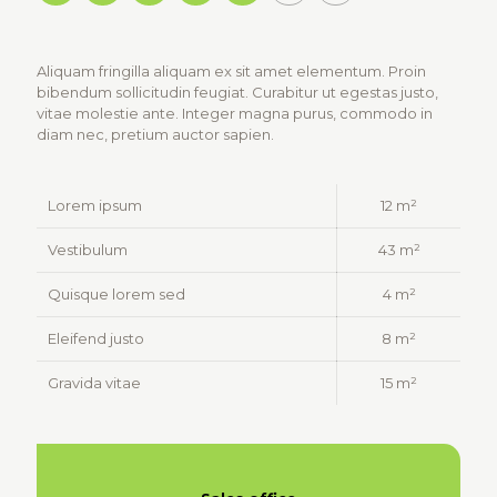
Aliquam fringilla aliquam ex sit amet elementum. Proin
bibendum sollicitudin feugiat. Curabitur ut egestas justo,
vitae molestie ante. Integer magna purus, commodo in
diam nec, pretium auctor sapien.
Lorem ipsum
12 m²
Vestibulum
43 m²
Quisque lorem sed
4 m²
Eleifend justo
8 m²
Gravida vitae
15 m²